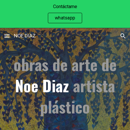
Contáctame
Skip to main content
Skip to navigation
whatsapp
NOE DIAZ
obras de arte de
N
oe
D
iaz
artista
pl
á
stico